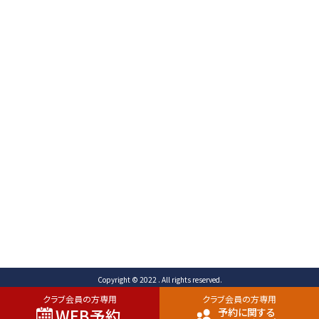
〒471-0003
愛知県豊田市岩滝町 コンジ593番地1
TEL （予約専用）0565-80-3731 (代表)0565-80-
3732
FAX 0565-80-2678 メール info@toyota-
cc.com
ご予約専用ダイヤル
0565-80-3731
Copyright © 2022 . All rights reserved.
クラブ会員の方専用
クラブ会員の方専用
WEB予約
予約に関する