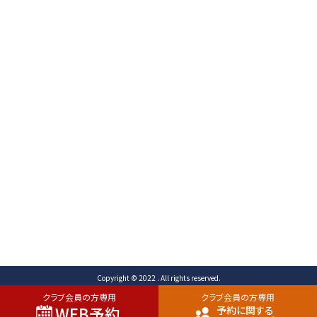
〒471-0003
愛知県豊田市岩滝町 コンジ593番地1
TEL （予約専用）0565-80-3731 (代表)0565-80-
3732
FAX 0565-80-2678 メール info@toyota-
cc.com
ご予約専用ダイヤル
0565-80-3731
Copyright © 2022 . All rights reserved.
クラブ会員の方専用
クラブ会員の方専用
WEB予約
予約に関する