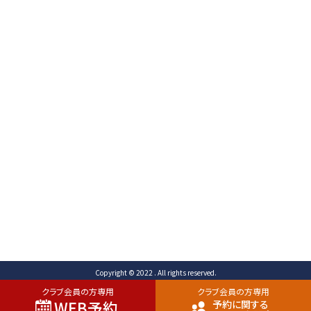
〒471-0003
愛知県豊田市岩滝町 コンジ593番地1
TEL （予約専用）0565-80-3731 (代表)0565-80-
3732
FAX 0565-80-2678 メール info@toyota-
cc.com
ご予約専用ダイヤル
0565-80-3731
Copyright © 2022 . All rights reserved.
クラブ会員の方専用
クラブ会員の方専用
WEB予約
予約に関する