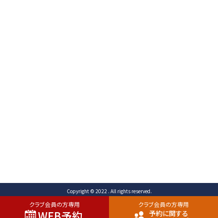
〒471-0003
愛知県豊田市岩滝町 コンジ593番地1
TEL （予約専用）0565-80-3731 (代表)0565-80-
3732
FAX 0565-80-2678 メール info@toyota-
cc.com
ご予約専用ダイヤル
0565-80-3731
Copyright © 2022 . All rights reserved.
クラブ会員の方専用
クラブ会員の方専用
WEB予約
予約に関する