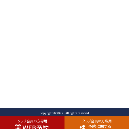
〒471-0003
愛知県豊田市岩滝町 コンジ593番地1
TEL （予約専用）0565-80-3731 (代表)0565-80-
3732
FAX 0565-80-2678 メール info@toyota-
cc.com
ご予約専用ダイヤル
0565-80-3731
Copyright © 2022 . All rights reserved.
クラブ会員の方専用
クラブ会員の方専用
WEB予約
予約に関する