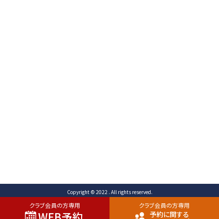
〒471-0003
愛知県豊田市岩滝町 コンジ593番地1
TEL （予約専用）0565-80-3731 (代表)0565-80-
3732
FAX 0565-80-2678 メール info@toyota-
cc.com
ご予約専用ダイヤル
0565-80-3731
Copyright © 2022 . All rights reserved.
クラブ会員の方専用
クラブ会員の方専用
WEB予約
予約に関する