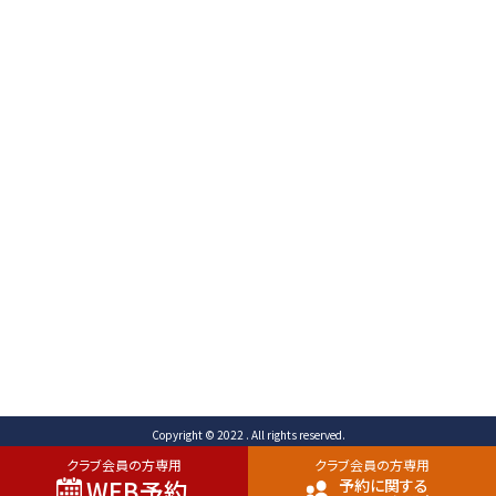
〒471-0003
愛知県豊田市岩滝町 コンジ593番地1
TEL （予約専用）0565-80-3731 (代表)0565-80-
3732
FAX 0565-80-2678 メール info@toyota-
cc.com
ご予約専用ダイヤル
0565-80-3731
Copyright © 2022 . All rights reserved.
クラブ会員の方専用
クラブ会員の方専用
WEB予約
予約に関する