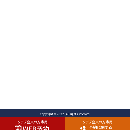
〒471-0003
愛知県豊田市岩滝町 コンジ593番地1
TEL （予約専用）0565-80-3731 (代表)0565-80-
3732
FAX 0565-80-2678 メール info@toyota-
cc.com
ご予約専用ダイヤル
0565-80-3731
Copyright © 2022 . All rights reserved.
クラブ会員の方専用
クラブ会員の方専用
WEB予約
予約に関する