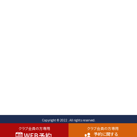
〒471-0003
愛知県豊田市岩滝町 コンジ593番地1
TEL （予約専用）0565-80-3731 (代表)0565-80-
3732
FAX 0565-80-2678 メール info@toyota-
cc.com
ご予約専用ダイヤル
0565-80-3731
Copyright © 2022 . All rights reserved.
クラブ会員の方専用
クラブ会員の方専用
WEB予約
予約に関する