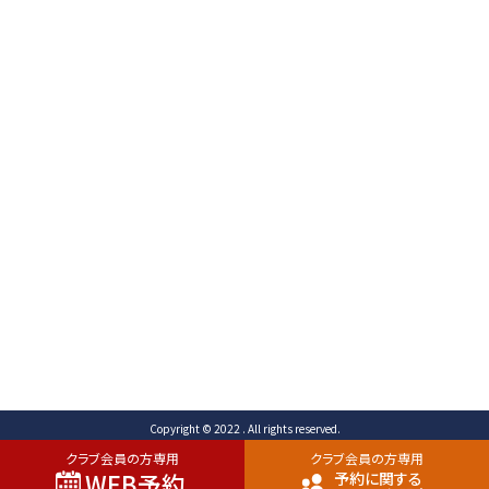
〒471-0003
愛知県豊田市岩滝町 コンジ593番地1
TEL （予約専用）0565-80-3731 (代表)0565-80-
3732
FAX 0565-80-2678 メール info@toyota-
cc.com
ご予約専用ダイヤル
0565-80-3731
Copyright © 2022 . All rights reserved.
クラブ会員の方専用
クラブ会員の方専用
WEB予約
予約に関する