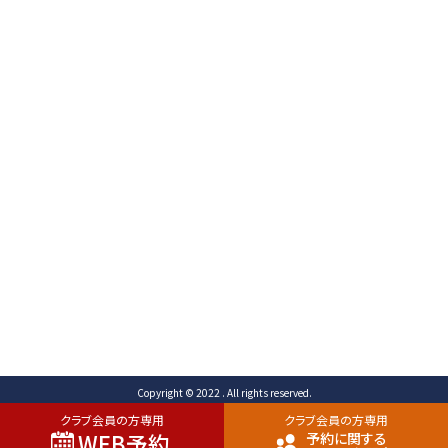
〒471-0003
愛知県豊田市岩滝町 コンジ593番地1
TEL （予約専用）0565-80-3731 (代表)0565-80-
3732
FAX 0565-80-2678 メール info@toyota-
cc.com
ご予約専用ダイヤル
0565-80-3731
Copyright © 2022 . All rights reserved.
クラブ会員の方専用
クラブ会員の方専用
WEB予約
予約に関する