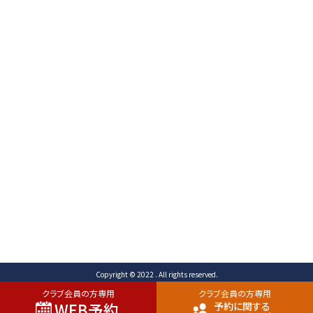
〒471-0003
愛知県豊田市岩滝町 コンジ593番地1
TEL （予約専用）0565-80-3731 (代表)0565-80-
3732
FAX 0565-80-2678 メール info@toyota-
cc.com
ご予約専用ダイヤル
0565-80-3731
Copyright © 2022 . All rights reserved.
クラブ会員の方専用
クラブ会員の方専用
WEB予約
予約に関する