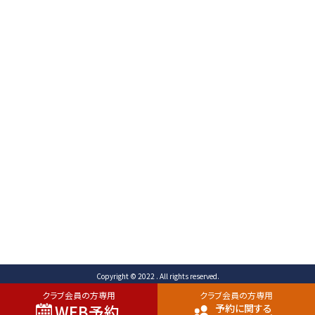
〒471-0003
愛知県豊田市岩滝町 コンジ593番地1
TEL （予約専用）0565-80-3731 (代表)0565-80-
3732
FAX 0565-80-2678 メール info@toyota-
cc.com
ご予約専用ダイヤル
0565-80-3731
Copyright © 2022 . All rights reserved.
クラブ会員の方専用
クラブ会員の方専用
WEB予約
予約に関する