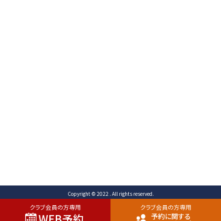
〒471-0003
愛知県豊田市岩滝町 コンジ593番地1
TEL （予約専用）0565-80-3731 (代表)0565-80-
3732
FAX 0565-80-2678 メール info@toyota-
cc.com
ご予約専用ダイヤル
0565-80-3731
Copyright © 2022 . All rights reserved.
クラブ会員の方専用
クラブ会員の方専用
WEB予約
予約に関する