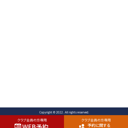
〒471-0003
愛知県豊田市岩滝町 コンジ593番地1
TEL （予約専用）0565-80-3731 (代表)0565-80-
3732
FAX 0565-80-2678 メール info@toyota-
cc.com
ご予約専用ダイヤル
0565-80-3731
Copyright © 2022 . All rights reserved.
クラブ会員の方専用
クラブ会員の方専用
WEB予約
予約に関する