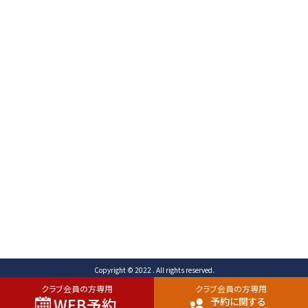
〒471-0003
愛知県豊田市岩滝町 コンジ593番地1
TEL （予約専用）0565-80-3731 (代表)0565-80-
3732
FAX 0565-80-2678 メール info@toyota-
cc.com
ご予約専用ダイヤル
0565-80-3731
Copyright © 2022 . All rights reserved.
クラブ会員の方専用
クラブ会員の方専用
WEB予約
予約に関する