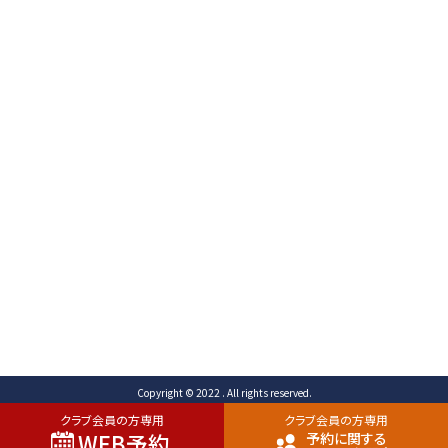
〒471-0003
愛知県豊田市岩滝町 コンジ593番地1
TEL （予約専用）0565-80-3731 (代表)0565-80-
3732
FAX 0565-80-2678 メール info@toyota-
cc.com
ご予約専用ダイヤル
0565-80-3731
Copyright © 2022 . All rights reserved.
クラブ会員の方専用
クラブ会員の方専用
WEB予約
予約に関する