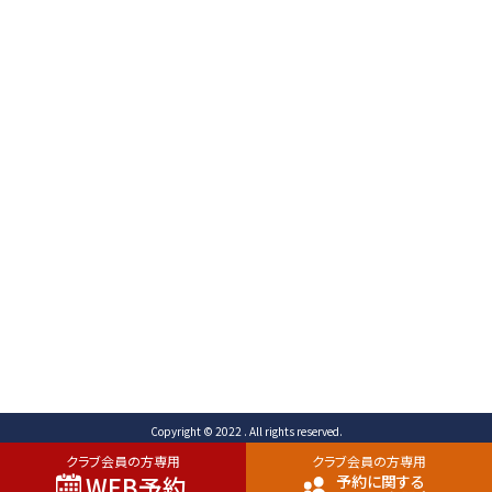
〒471-0003
愛知県豊田市岩滝町 コンジ593番地1
TEL （予約専用）0565-80-3731 (代表)0565-80-
3732
FAX 0565-80-2678 メール info@toyota-
cc.com
ご予約専用ダイヤル
0565-80-3731
Copyright © 2022 . All rights reserved.
クラブ会員の方専用
クラブ会員の方専用
WEB予約
予約に関する