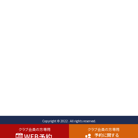
〒471-0003
愛知県豊田市岩滝町 コンジ593番地1
TEL （予約専用）0565-80-3731 (代表)0565-80-
3732
FAX 0565-80-2678 メール info@toyota-
cc.com
ご予約専用ダイヤル
0565-80-3731
Copyright © 2022 . All rights reserved.
クラブ会員の方専用
クラブ会員の方専用
WEB予約
予約に関する