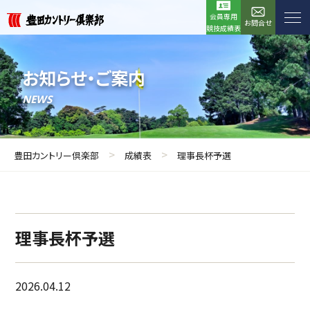
会員専用
お問合せ
競技成績表
お知らせ・ご案内
NEWS
>
>
豊田カントリー倶楽部
成績表
理事長杯予選
理事長杯予選
2026.04.12