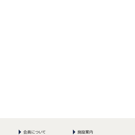
ンジ593番地1
0-3731 (代表)0565-80-3732
メール info@toyota-cc.com
用ダイヤル
-80-3731
会員について
施設案内